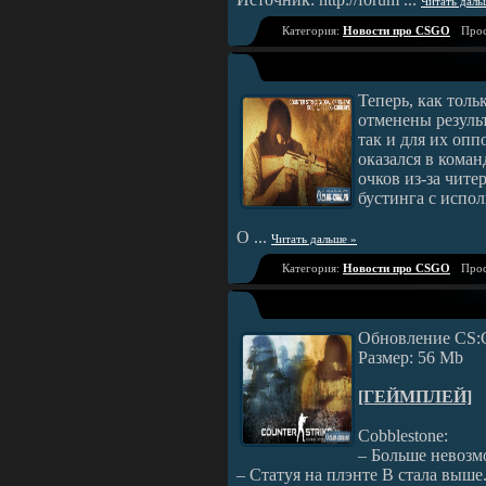
Читать даль
Категория:
Новости про CSGO
Прос
Теперь, как толь
отменены результ
так и для их опп
оказался в коман
очков из-за чите
бустинга с испол
О
...
Читать дальше »
Категория:
Новости про CSGO
Прос
Обновление CS:G
Размер: 56 Mb
[ГЕЙМПЛЕЙ]
Cobblestone:
– Больше невозм
– Статуя на плэнте B стала выше