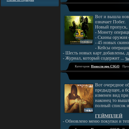
Вот и вышла нова
означает Побег.
Новый пропуск, 
- Монету операц
- Скины оружия
- 45 новых скино
- Кейсы операци
- Шесть новых карт добавлены, 
- Журнал, который содержит
...
Чи
Категория:
Новости про CSGO
Прос
Вот очередное обн
предыдущее, а б
изменен вид при 
наконец то вышл
полный список и
ГЕЙМПЛЕЙ
- Обновлено меню покупки и те