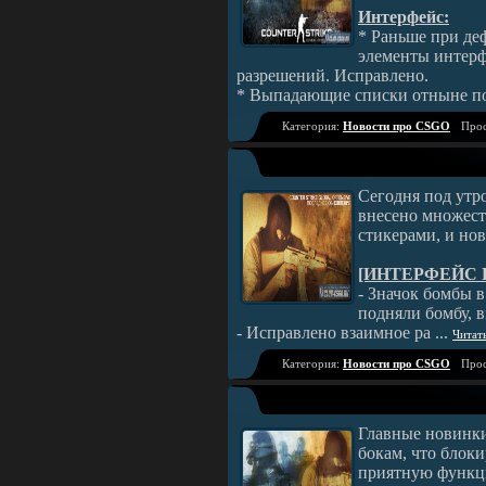
Интерфейс:
* Раньше при де
элементы интерф
разрешений. Исправлено.
* Выпадающие списки отныне п
Категория:
Новости про CSGO
Прос
Сегодня под утро
внесено множест
стикерами, и но
[ИНТЕРФЕЙС 
- Значок бомбы в
подняли бомбу, в
- Исправлено взаимное ра
...
Читат
Категория:
Новости про CSGO
Прос
Главные новинки
бокам, что блок
приятную функци