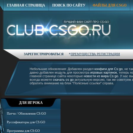
ГЛАВНАЯ СТРАНИЦА
ПОИСК ПО САЙТУ
ФАЙЛЫ ДЛЯ CSGO
ЗАРЕГИСТРИРОВАТЬСЯ
*
ПРЕМУЩЕСТВА РЕГИСТРАЦИИ
Небольшие обновления: Добавлен раздел
конфиги для Cs:go
, не та
давно добавлен модуль для просмотра
игровых картинок
, теперь н
главной странице сайта некоторые
новости из мира Cs:go
. У нас в
всегда можете
скачать cs go
актуальную версию, так же советуем 
обратить внимание на блок "Полезные ссылки" справа.
ДЛЯ ИГРОКА
Патчи / Обновления CS:GO
Руссификаторы для CS:GO
Программы для CS:GO