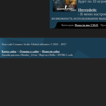
будет по 10 игро
Интерфейс
- В меню настрое
возможность использования мыш
Категория:
Новости про CSGO
Прос
Фан сайт Counter Strike Global offensive © 2011 - 2017
Карта сайта
::
Отзывы о сайте
::
Новости сайта
Дизайн рисовал Bender_22rus / Верстал Delfo / HTML5 code