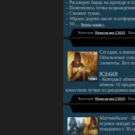
– Расширен барак на проходе в п
– Поменялись точка возрождения
– Снижен туман.
– Убрано дерево около платформы
– Уб
...
Читать дальше »
Категория:
Новости про CSGO
Прос
Сегодня, а имен
Обновление совс
элементы. Вот п
[CS:GO]
- Контракт обме
обмене 10 предме
качеством лучше из рандомно-в
Категория:
Новости про CSGO
Прос
Матчмейкинг - Вр
игроки заходят 
повышено с 30 се