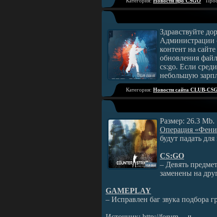
Категория:
Новости про CSGO
Прос
Здравствуйте дор
Администрации с
контент на сайте
обновления файл
cs:go. Если сред
небольшую зарпл
Категория:
Новости сайта CLUB-CS
Размер: 26.3 Mb.
Операция «Фени
будут падать для 
CS:GO
‒ Девять предме
заменены на дру
GAMEPLAY
‒ Исправлен баг звука подбора г
Источник: http://forum
...