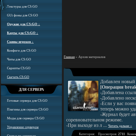
Текстуры для CS:GO
GUi фоны для CS:GO
Оружие для CS:GO
↓
Карты для CS:GO
↓
Скины игроков
↓
Конфиги для CS:GO
Главная
» Архив материалов
Читы для CS:GO
Скрипты CS:GO
Скачать CS:GO
Добавлен новый
[Операция break
ДЛЯ СЕРВЕРА
-Добавлена ссыл
-Добавлено неск
Готовые сервера для CS:GO
-Если у вас появ
теперь можно уд
Плагины для сервера CS:GO
-Журнал будет ав
Моды для сервера CS:GO
соревновательном режиме.
-При выходе из л
...
Читать дальше »
Управление сервером
Категория:
Просмотров:
2711
Комен
Статьи по серверам